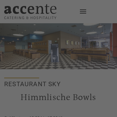
Skip
to
main
content
RESTAURANT SKY
Himmlische Bowls