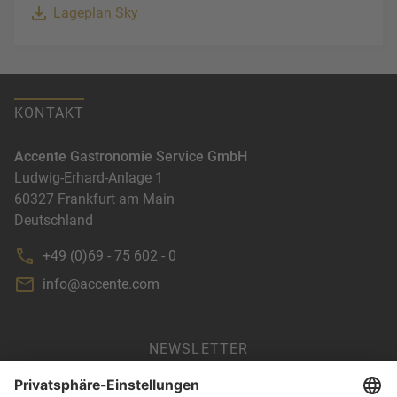
Lageplan Sky
KONTAKT
Accente Gastronomie Service GmbH
Ludwig-Erhard-Anlage 1
60327
Frankfurt am Main
Deutschland
+49 (0)69 - 75 602 - 0
info@accente.com
NEWSLETTER
AGB