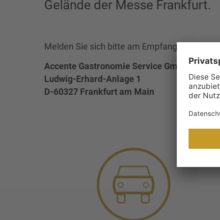
Gelände der Messe Frankfurt.
Melden Sie sich bitte am Empfang im 1. Stock
Accente Gastronomie Service GmbH
Ludwig-Erhard-Anlage 1
D-60327 Frankfurt am Main