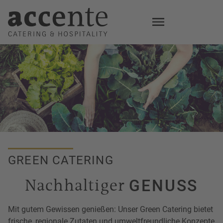
Skip
to
main
content
GREEN CATERING
Nachhaltiger
GENUSS
Mit gutem Gewissen genießen: Unser Green Catering bietet
frische, regionale Zutaten und umweltfreundliche Konzepte