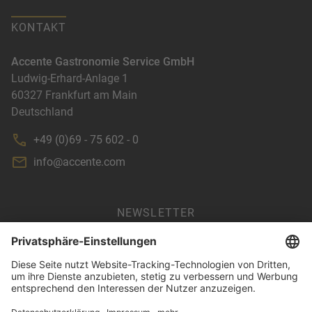
KONTAKT
Accente Gastronomie Service GmbH
Ludwig-Erhard-Anlage 1
60327
Frankfurt am Main
Deutschland
+49 (0)69 - 75 602 - 0
info@accente.com
NEWSLETTER
AGB
IMPRESSUM