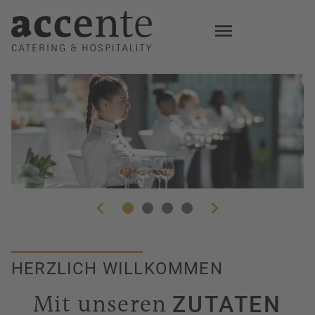
Skip
to
main
content
accente NEWSpepper
Karriere bei accente
Aktuelle Ausgabe lesen
Jetzt entdecken
HERZLICH WILLKOMMEN
Mit unseren
ZUTATEN