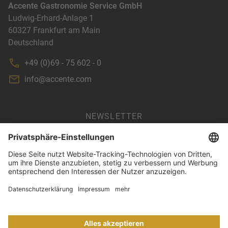
Accente Gastronomie Service GmbH
Ludwig-Erhard-Anlage 1
60327
Frankfurt am Main
Deutschland
+49 (0)69 - 75 602 - 0
info@accente.com
NEWSLETTER
AGB
IMPRESSUM
DATENSCHUTZ